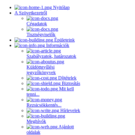
Nyitólap
A Szövetkezetről
Cégadatok
Tisztségviselők
Épületeink
Információk
Szabályzatok, határozatok
Küldöttgyűlési
jegyzőkönyvek
Díjtételek
Biztosítás
Mit kell
tenni...
Rezsicsökkentés...
Hírlevelek
Meghívók
Ajánlott
oldalak