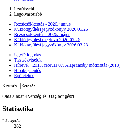
Legfrissebb
Legolvasottabb
Rezsicsökkentés - 2026. június
Küldöttgyűlési jegyzőkönyv 2026.05.26
Rezsicsökkentés - 2026. május
Küldöttgyűlési meghívó 2026.05.26
Küldöttgyűlési jegyzőkönyv 2026.03.23
Ügyfélfogadás
Tisztségviselők
Hírlevél - 2013. február 07. Alapszabály módosítás (2013)
Hibabejelentés
Épületeink
Keresés...
Oldalainkat 4 vendég és 0 tag böngészi
Statisztika
Látogatók
262