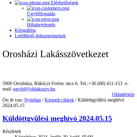
Elérhetőségek
Ügyfélfogadás
Hibabejelentés
Képgaléria
Letölthető dokumentumok
Orosházi Lakásszövetkezet
5900 Orosháza, Rákóczi Ferenc utca 6. Tel.:+36 (68) 411-153 e-
mail:
ugyfel@ohlakszov.hu
Oldaltérkép
Ön itt van:
Nyitólap
/
Kiemelt cikkek
/
Küldöttgyűlési meghívó
2024.05.15
Küldöttgyűlési meghívó 2024.05.15
Részletek
Közzétéve: 2024. április 30. kedd, 05:00