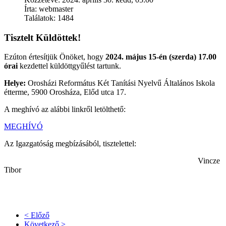
Írta: webmaster
Találatok: 1484
Tisztelt Küldöttek!
Ezúton értesítjük Önöket, hogy
2024. május 15-én (szerda) 17.00
órai
kezdettel küldöttgyűlést tartunk.
Helye:
Orosházi Református Két Tanítási Nyelvű Általános Iskola
étterme, 5900 Orosháza, Előd utca 17.
A meghívó az alábbi linkről letölthető:
MEGHÍVÓ
Az Igazgatóság megbízásából, tisztelettel:
Vincze
Tibor
< Előző
Következő >