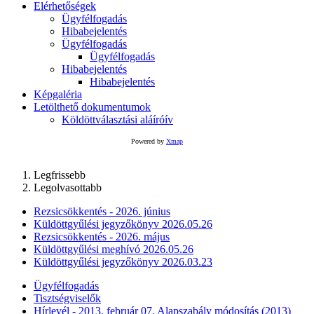
Elérhetőségek
Ügyfélfogadás
Hibabejelentés
Ügyfélfogadás
Ügyfélfogadás
Hibabejelentés
Hibabejelentés
Képgaléria
Letölthető dokumentumok
Köldöttválasztási aláíróív
Powered by
Xmap
Legfrissebb
Legolvasottabb
Rezsicsökkentés - 2026. június
Küldöttgyűlési jegyzőkönyv 2026.05.26
Rezsicsökkentés - 2026. május
Küldöttgyűlési meghívó 2026.05.26
Küldöttgyűlési jegyzőkönyv 2026.03.23
Ügyfélfogadás
Tisztségviselők
Hírlevél - 2013. február 07. Alapszabály módosítás (2013)