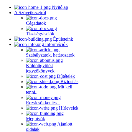
Nyitólap
A Szövetkezetről
Cégadatok
Tisztségviselők
Épületeink
Információk
Szabályzatok, határozatok
Küldöttgyűlési
jegyzőkönyvek
Díjtételek
Biztosítás
Mit kell
tenni...
Rezsicsökkentés...
Hírlevelek
Meghívók
Ajánlott
oldalak