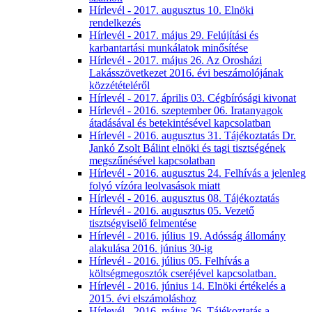
Hírlevél - 2017. augusztus 10. Elnöki
rendelkezés
Hírlevél - 2017. május 29. Felújítási és
karbantartási munkálatok minősítése
Hírlevél - 2017. május 26. Az Orosházi
Lakásszövetkezet 2016. évi beszámolójának
közzétételéről
Hírlevél - 2017. április 03. Cégbírósági kivonat
Hírlevél - 2016. szeptember 06. Iratanyagok
átadásával és betekintésével kapcsolatban
Hírlevél - 2016. augusztus 31. Tájékoztatás Dr.
Jankó Zsolt Bálint elnöki és tagi tisztségének
megszűnésével kapcsolatban
Hírlevél - 2016. augusztus 24. Felhívás a jelenleg
folyó vízóra leolvasások miatt
Hírlevél - 2016. augusztus 08. Tájékoztatás
Hírlevél - 2016. augusztus 05. Vezető
tisztségviselő felmentése
Hírlevél - 2016. július 19. Adósság állomány
alakulása 2016. június 30-ig
Hírlevél - 2016. július 05. Felhívás a
költségmegosztók cseréjével kapcsolatban.
Hírlevél - 2016. június 14. Elnöki értékelés a
2015. évi elszámoláshoz
Hírlevél - 2016. május 26. Tájékoztatás a