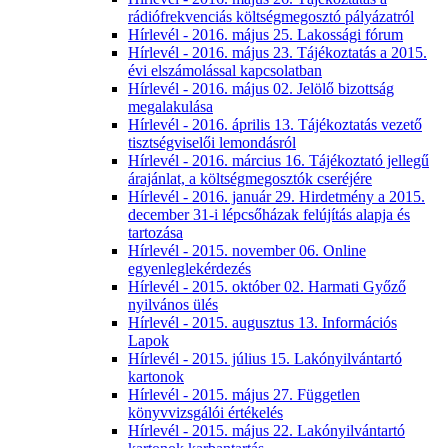
rádiófrekvenciás költségmegosztó pályázatról
Hírlevél - 2016. május 25. Lakossági fórum
Hírlevél - 2016. május 23. Tájékoztatás a 2015.
évi elszámolással kapcsolatban
Hírlevél - 2016. május 02. Jelölő bizottság
megalakulása
Hírlevél - 2016. április 13. Tájékoztatás vezető
tisztségviselői lemondásról
Hírlevél - 2016. március 16. Tájékoztató jellegű
árajánlat, a költségmegosztók cseréjére
Hírlevél - 2016. január 29. Hirdetmény a 2015.
december 31-i lépcsőházak felújítás alapja és
tartozása
Hírlevél - 2015. november 06. Online
egyenleglekérdezés
Hírlevél - 2015. október 02. Harmati Győző
nyilvános ülés
Hírlevél - 2015. augusztus 13. Információs
Lapok
Hírlevél - 2015. július 15. Lakónyilvántartó
kartonok
Hírlevél - 2015. május 27. Független
könyvvizsgálói értékelés
Hírlevél - 2015. május 22. Lakónyilvántartó