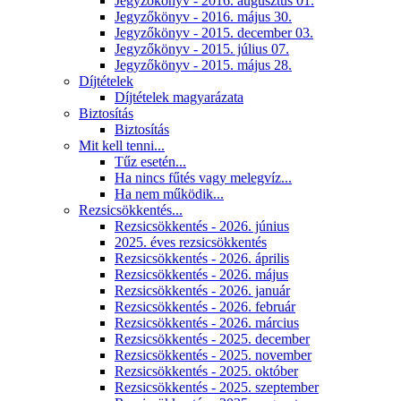
Jegyzőkönyv - 2016. augusztus 01.
Jegyzőkönyv - 2016. május 30.
Jegyzőkönyv - 2015. december 03.
Jegyzőkönyv - 2015. július 07.
Jegyzőkönyv - 2015. május 28.
Díjtételek
Díjtételek magyarázata
Biztosítás
Biztosítás
Mit kell tenni...
Tűz esetén...
Ha nincs fűtés vagy melegvíz...
Ha nem működik...
Rezsicsökkentés...
Rezsicsökkentés - 2026. június
2025. éves rezsicsökkentés
Rezsicsökkentés - 2026. április
Rezsicsökkentés - 2026. május
Rezsicsökkentés - 2026. január
Rezsicsökkentés - 2026. február
Rezsicsökkentés - 2026. március
Rezsicsökkentés - 2025. december
Rezsicsökkentés - 2025. november
Rezsicsökkentés - 2025. október
Rezsicsökkentés - 2025. szeptember