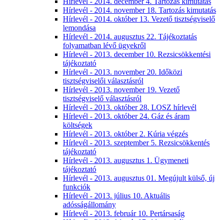
Hírlevél - 2014. december 4. Tartozás kimutatás
Hírlevél - 2014. november 18. Tartozás kimutatás
Hírlevél - 2014. október 13. Vezető tisztségviselő
lemondása
Hírlevél - 2014. augusztus 22. Tájékoztatás
folyamatban lévő ügyekről
Hírlevél - 2013. december 10. Rezsicsökkentési
tájékoztató
Hírlevél - 2013. november 20. Időközi
tisztségviselői választásról
Hírlevél - 2013. november 19. Vezető
tisztségviselő választásról
Hírlevél - 2013. október 28. LOSZ hírlevél
Hírlevél - 2013. október 24. Gáz és áram
költségek
Hírlevél - 2013. október 2. Kúria végzés
Hírlevél - 2013. szeptember 5. Rezsicsökkentés
tájékoztató
Hírlevél - 2013. augusztus 1. Ügymeneti
tájékoztató
Hírlevél - 2013. augusztus 01. Megújult külső, új
funkciók
Hírlevél - 2013. július 10. Aktuális
adósságállomány
Hírlevél - 2013. február 10. Pertársaság