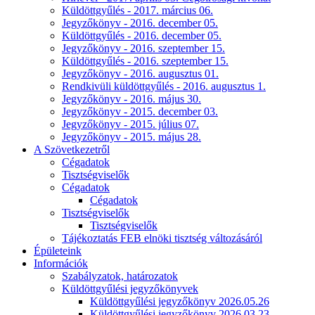
Küldöttgyűlés - 2017. március 06.
Jegyzőkönyv - 2016. december 05.
Küldöttgyűlés - 2016. december 05.
Jegyzőkönyv - 2016. szeptember 15.
Küldöttgyűlés - 2016. szeptember 15.
Jegyzőkönyv - 2016. augusztus 01.
Rendkivüli küldöttgyűlés - 2016. augusztus 1.
Jegyzőkönyv - 2016. május 30.
Jegyzőkönyv - 2015. december 03.
Jegyzőkönyv - 2015. július 07.
Jegyzőkönyv - 2015. május 28.
A Szövetkezetről
Cégadatok
Tisztségviselők
Cégadatok
Cégadatok
Tisztségviselők
Tisztségviselők
Tájékoztatás FEB elnöki tisztség változásáról
Épületeink
Információk
Szabályzatok, határozatok
Küldöttgyűlési jegyzőkönyvek
Küldöttgyűlési jegyzőkönyv 2026.05.26
Küldöttgyűlési jegyzőkönyv 2026.03.23