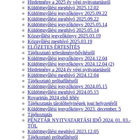
Hirdetmény a 2025 év végi nyitvatartásról
Küldöttgyűlési meghívó 2025.12.02
Küldöttgyűlési jegyzőkönyv 2025.09.22
Küldöttgyűlési meghívó 2025.09.22
Küldöttgyűlési jegyzőkönyv 2025.05.14
Küldöttgyűlési meghívó 2025.05.14
Közgyűlési jegyzőkönyv 2025.03.19
Közgyűlési meghívó 2025.03.19
ELŐZETES ÉRTESÍTÉS
Tájékoztató teljesítménybővítésről
Küldöttgyűlési jegyzőkönyv 2024.12.04
Küldöttgyűlési jegyzőkönyv 2024.12.04 (2)
Hirdetmény a 2024 év végi nyitvatartásról
Küldöttgyűlési meghívó 2024.12.04
Tájékoztató próbafűtésről
Küldöttgyűlési jegyzőkönyv 2024.05.15
Küldöttgyűlési meghívó 2024.05.15
Rovarirtás 2024 első félév
Tájékoztatás tárolóhelyiségek jogi helyzetéről
Küldöttgyűlési jegyzőkönyv 2023. december. 5
Tájékoztatás
PÉNZTÁR NYITVATARTÁSI IDŐ 2024. 01. 03.-
TÓL
Küldöttgyűlési meghívó 2023.12.05
Tájékoztató próbafűtésról