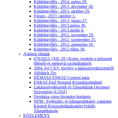
Küldöttgyűlés - 2014. május 29.
Küldöttgyűlés - 2013. december 18.
Küldöttgyűlés - 2013. október 29.
Fórum - 2013. október 1.
Küldöttgyűlés - 2013. június 27.
Küldöttgyűlés - 2013.május 30.
Küldöttgyűlés - 2013.április 8.
Küldöttgyűlés - 2012. november 29.
Küldöttgyűlés - 2012. szeptember 25.
Küldöttgyűlés - 2012. augusztus 16.
Küldöttgyűlés - 2012.július 30.
Ajánlott oldalak
676/2023. (XII. 29.) Korm. rendelet a központi
fűtésről és melegvíz-szolgáltatásról
2004. évi CXV. törvény a lakásszövetkezetekről
Alföldvíz Zrt.
DÉMÁSZ ENKSZ Csoport tagja
ENKSZ Első Nemzeti Közműszolgáltató
Lakásszövetkezetek és Társasházak Országos
Szövetsége (LOSZ)
Orosháza város hivatalos honlapja
NFM - Fejlesztés- és klímapolitikáért, valamint
Kiemelt Közszolgáltatásokért Felelős
Államtitkárság
KÖZLEMÉNY