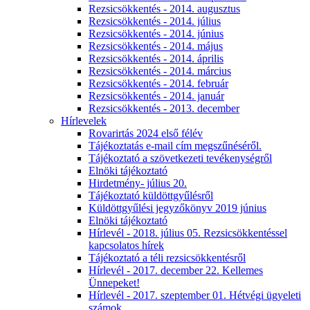
Rezsicsökkentés - 2014. augusztus
Rezsicsökkentés - 2014. július
Rezsicsökkentés - 2014. június
Rezsicsökkentés - 2014. május
Rezsicsökkentés - 2014. április
Rezsicsökkentés - 2014. március
Rezsicsökkentés - 2014. február
Rezsicsökkentés - 2014. január
Rezsicsökkentés - 2013. december
Hírlevelek
Rovarirtás 2024 első félév
Tájékoztatás e-mail cím megszűnéséről.
Tájékoztató a szövetkezeti tevékenységről
Elnöki tájékoztató
Hirdetmény- július 20.
Tájékoztató küldöttgyűlésről
Küldöttgyűlési jegyzőkönyv 2019 június
Elnöki tájékoztató
Hírlevél - 2018. július 05. Rezsicsökkentéssel
kapcsolatos hírek
Tájékoztató a téli rezsicsökkentésről
Hírlevél - 2017. december 22. Kellemes
Ünnepeket!
Hírlevél - 2017. szeptember 01. Hétvégi ügyeleti
számok