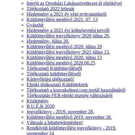
Interjú az Orosházi Lakásszövetkezet új elnökével
Tájékoztató 2022 február
Hirdetmény a 2021 év végi nyitvatartásról
Küldöttgyűlési meghívó 2021. 07. 13
Gyászhír
Hirdetmény a 2021 évi költségvetési tervről
Küldöttgyűlési jegyzőkönyv 2020 július 29.
Hirdetmény- július 20.
Küldöttgyűlési meghívó 2020. július 29
Küldöttgyűlési jegyzőkönyv 2021 július 13.
Küldöttgyűlési meghívó 2020. július 13
Küldöttgyűlési meghívó 2020.06.25
Tájékoztató Küldöttgyűlésről
Tájékoztató küldöttgyűlésről
Kártevőirtási tájékoztató!
Elnöki tájákoztató Küldötteknek
Tájékoztató a kozoskoltseg.com portál használatáról
Tájékoztatás FEB elnöki tisztség változásáról
Közlemény
B.U.É.K 2020
Jegyzőkönyv - 2019. november 28.
Küldöttgyűlési meghívó 2019. november 28.
Változás a hibabejelentésben!
Rendkívüli küldöttgyűlési jegyzőkönyv - 2019.
szeptember 24