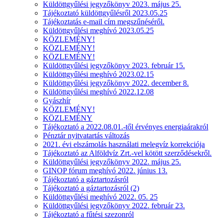
Küldöttgyűlési jegyzőkönyv 2023. május 25.
Tájékoztató küldöttgyűlésről 2023.05.25
Tájékoztatás e-mail cím megszűnéséről.
Küldöttgyűlési meghívó 2023.05.25
KÖZLEMÉNY!
KÖZLEMÉNY!
KÖZLEMÉNY!
Küldöttgyűlési jegyzőkönyv 2023. február 15.
Küldöttgyűlési meghívó 2023.02.15
Küldöttgyűlési jegyzőkönyv 2022. december 8.
Küldöttgyűlési meghívó 2022.12.08
Gyászhír
KÖZLEMÉNY!
KÖZLEMÉNY
Tájékoztató a 2022.08.01.-től érvényes energiaárakról
Pénztár nyitvatartás változás
2021. évi elszámolás használati melegvíz korrekciója
Tájékoztató az Alföldvíz Zrt.-vel kötött szerződésekről.
Küldöttgyűlési jegyzőkönyv 2022. május 25.
GINOP fórum meghívó 2022. június 13.
Tájékoztató a gáztartozásról
Tájékoztató a gáztartozásról (2)
Küldöttgyűlési meghívó 2022. 05. 25
Küldöttgyűlési jegyzőkönyv 2022. február 23.
Tájékoztató a fűtési szezonról