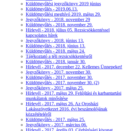
Küldöttgyűlési jegyzőkönyv 2019 június
Küldöttgyűlés - 2019.06.13.
Küldöttgyűlési meghívó 2019. május 29.
Jegyzőkönyv - 2018. november 29
Küldöttgyűlés - 2018. november 29.
Hírlevél - 2018. július 05. Rezsicsökkentéssel
kapcsolatos hírek
Jegyzőkönyv - 2018. június 13.
Küldöttgyűlés - 2018. június 13.
Küldöttgyűlés - 2018. május 24.
Tájékoztató a téli rezsicsökkentésről
Küldöttgyűlés - 2018. január 30.
Hírlevél - 2017. december 22. Kellemes Ünnepeket!
Jegyzőkönyv - 2017. november 30.
Küldöttgyűlés - 2017. november 30.
Küldöttgyűlés - 2017. november 30. (2)
Jegyzőkönyv - 2017. május 25.
Hírlevél - 2017. május 29. Felújítási és karbantartási
munkálatok minősítése
Hírlevél - 2017. május 26. Az Orosházi
Lakásszövetkezet 2016. évi beszámolójának
közzétételéről
Küldöttgyűlés - 2017. május 25.
Jegyzőkönyv - 2017. március 06.
Hírlevél - 2017. április 03. Cégbírósági kivonat