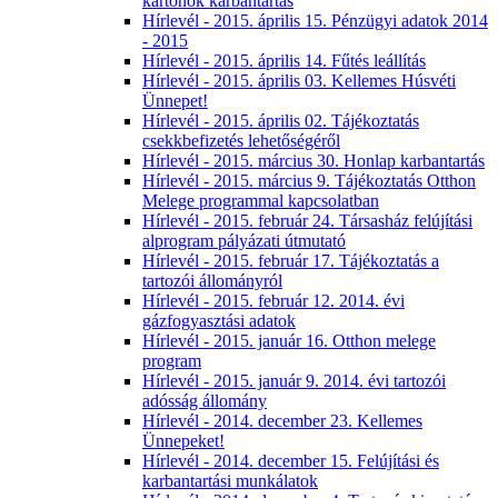
kartonok karbantartás
Hírlevél - 2015. április 15. Pénzügyi adatok 2014
- 2015
Hírlevél - 2015. április 14. Fűtés leállítás
Hírlevél - 2015. április 03. Kellemes Húsvéti
Ünnepet!
Hírlevél - 2015. április 02. Tájékoztatás
csekkbefizetés lehetőségéről
Hírlevél - 2015. március 30. Honlap karbantartás
Hírlevél - 2015. március 9. Tájékoztatás Otthon
Melege programmal kapcsolatban
Hírlevél - 2015. február 24. Társasház felújítási
alprogram pályázati útmutató
Hírlevél - 2015. február 17. Tájékoztatás a
tartozói állományról
Hírlevél - 2015. február 12. 2014. évi
gázfogyasztási adatok
Hírlevél - 2015. január 16. Otthon melege
program
Hírlevél - 2015. január 9. 2014. évi tartozói
adósság állomány
Hírlevél - 2014. december 23. Kellemes
Ünnepeket!
Hírlevél - 2014. december 15. Felújítási és
karbantartási munkálatok