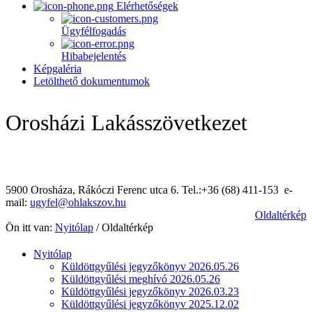
Elérhetőségek
Ügyfélfogadás
Hibabejelentés
Képgaléria
Letölthető dokumentumok
Orosházi Lakásszövetkezet
5900 Orosháza, Rákóczi Ferenc utca 6. Tel.:+36 (68) 411-153 e-
mail:
ugyfel@ohlakszov.hu
Oldaltérkép
Ön itt van:
Nyitólap
/
Oldaltérkép
Nyitólap
Küldöttgyűlési jegyzőkönyv 2026.05.26
Küldöttgyűlési meghívó 2026.05.26
Küldöttgyűlési jegyzőkönyv 2026.03.23
Küldöttgyűlési jegyzőkönyv 2025.12.02