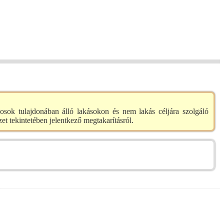
nosok tulajdonában álló lakásokon és nem lakás céljára szolgáló
t tekintetében jelentkező megtakarításról.