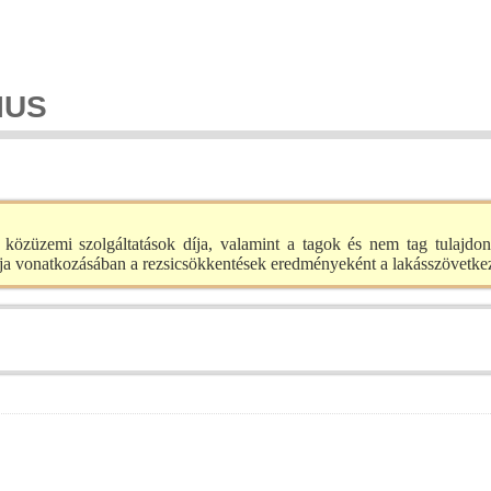
IUS
tő közüzemi szolgáltatások díja, valamint a tagok és nem tag tulajdo
a vonatkozásában a rezsicsökkentések eredményeként a lakásszövetkeze