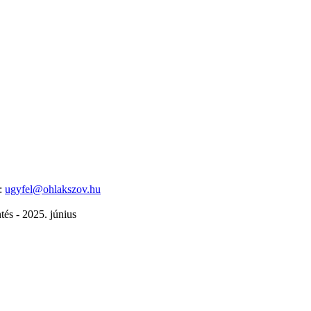
l:
ugyfel@ohlakszov.hu
és - 2025. június