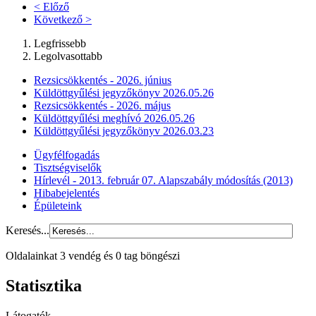
< Előző
Következő >
Legfrissebb
Legolvasottabb
Rezsicsökkentés - 2026. június
Küldöttgyűlési jegyzőkönyv 2026.05.26
Rezsicsökkentés - 2026. május
Küldöttgyűlési meghívó 2026.05.26
Küldöttgyűlési jegyzőkönyv 2026.03.23
Ügyfélfogadás
Tisztségviselők
Hírlevél - 2013. február 07. Alapszabály módosítás (2013)
Hibabejelentés
Épületeink
Keresés...
Oldalainkat 3 vendég és 0 tag böngészi
Statisztika
Látogatók