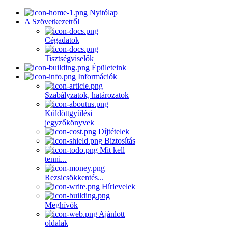
Nyitólap
A Szövetkezetről
Cégadatok
Tisztségviselők
Épületeink
Információk
Szabályzatok, határozatok
Küldöttgyűlési
jegyzőkönyvek
Díjtételek
Biztosítás
Mit kell
tenni...
Rezsicsökkentés...
Hírlevelek
Meghívók
Ajánlott
oldalak