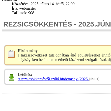
Közzétéve: 2025. július 14. hétfő, 22:00
Írta: webmaster
Találatok: 908
REZSICSÖKKENTÉS - 2025.JÚN
Hirdetmény
a lakásszövetkezet tulajdonában álló épületrészeket érin
helyiségeken belül nem mérhető közüzemi szolgáltatások díj
Letöltés:
A rezsicsökkentésről szóló hirdetmény (2025.
június)