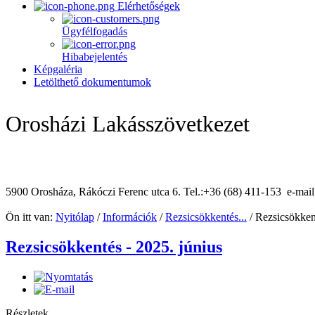
Elérhetőségek
Ügyfélfogadás
Hibabejelentés
Képgaléria
Letölthető dokumentumok
Orosházi Lakásszövetkezet
5900 Orosháza, Rákóczi Ferenc utca 6. Tel.:+36 (68) 411-153 e-mai
Ön itt van:
Nyitólap
/
Információk
/
Rezsicsökkentés...
/
Rezsicsökkent
Rezsicsökkentés - 2025. június
Részletek