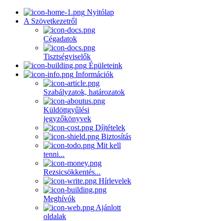
Nyitólap
A Szövetkezetről
Cégadatok
Tisztségviselők
Épületeink
Információk
Szabályzatok, határozatok
Küldöttgyűlési
jegyzőkönyvek
Díjtételek
Biztosítás
Mit kell
tenni...
Rezsicsökkentés...
Hírlevelek
Meghívók
Ajánlott
oldalak