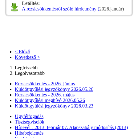
Letöltés:
A rezsicsökkentésről szóló hirdetmény (
2026.január)
< Előző
Következő >
Legfrissebb
Legolvasottabb
Rezsicsökkentés - 2026. június
Küldöttgyűlési jegyzőkönyv 2026.05.26
Rezsicsökkentés - 2026. május
Küldöttgyűlési meghívó 2026.05.26
Küldöttgyűlési jegyzőkönyv 2026.03.23
Ügyfélfogadás
Tisztségviselők
Hírlevél - 2013. február 07. Alapszabály módosítás (2013)
Hibabejelentés