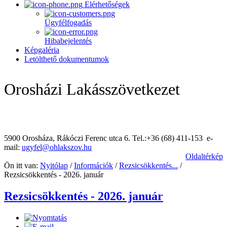
Elérhetőségek
Ügyfélfogadás
Hibabejelentés
Képgaléria
Letölthető dokumentumok
Orosházi Lakásszövetkezet
5900 Orosháza, Rákóczi Ferenc utca 6. Tel.:+36 (68) 411-153 e-
mail:
ugyfel@ohlakszov.hu
Oldaltérkép
Ön itt van:
Nyitólap
/
Információk
/
Rezsicsökkentés...
/
Rezsicsökkentés - 2026. január
Rezsicsökkentés - 2026. január