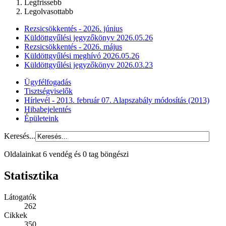
Legfrissebb
Legolvasottabb
Rezsicsökkentés - 2026. június
Küldöttgyűlési jegyzőkönyv 2026.05.26
Rezsicsökkentés - 2026. május
Küldöttgyűlési meghívó 2026.05.26
Küldöttgyűlési jegyzőkönyv 2026.03.23
Ügyfélfogadás
Tisztségviselők
Hírlevél - 2013. február 07. Alapszabály módosítás (2013)
Hibabejelentés
Épületeink
Keresés...
Oldalainkat 6 vendég és 0 tag böngészi
Statisztika
Látogatók
262
Cikkek
350