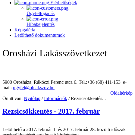
Elérhetőségek
Ügyfélfogadás
Hibabejelentés
Képgaléria
Letölthető dokumentumok
Orosházi Lakásszövetkezet
5900 Orosháza, Rákóczi Ferenc utca 6. Tel.:+36 (68) 411-153 e-
mail:
ugyfel@ohlakszov.hu
Oldaltérkép
Ön itt van:
Nyitólap
/
Információk
/
Rezsicsökkentés...
Rezsicsökkentés - 2017. február
Letölthető a 2017. február 1. és 2017. február 28. közötti időszak
rezsicsökkentését tartalmazó hirdetmény.