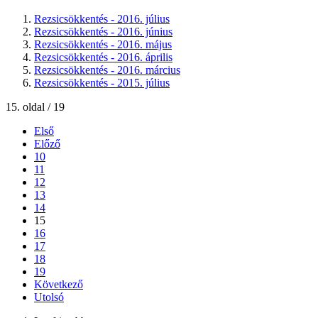
Rezsicsökkentés - 2016. július
Rezsicsökkentés - 2016. június
Rezsicsökkentés - 2016. május
Rezsicsökkentés - 2016. április
Rezsicsökkentés - 2016. március
Rezsicsökkentés - 2015. július
15. oldal / 19
Első
Előző
10
11
12
13
14
15
16
17
18
19
Következő
Utolsó