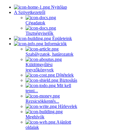
Nyitólap
A Szövetkezetről
Cégadatok
Tisztségviselők
Épületeink
Információk
Szabályzatok, határozatok
Küldöttgyűlési
jegyzőkönyvek
Díjtételek
Biztosítás
Mit kell
tenni...
Rezsicsökkentés...
Hírlevelek
Meghívók
Ajánlott
oldalak