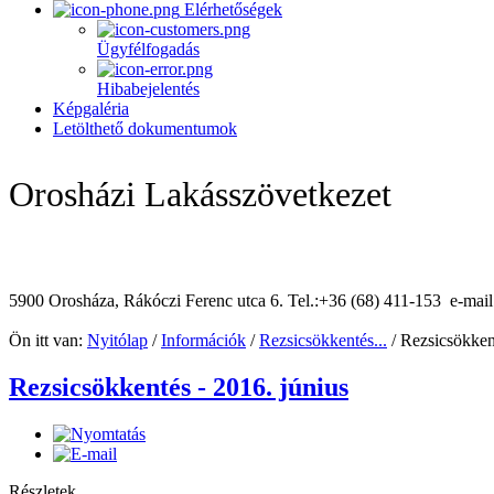
Elérhetőségek
Ügyfélfogadás
Hibabejelentés
Képgaléria
Letölthető dokumentumok
Orosházi Lakásszövetkezet
5900 Orosháza, Rákóczi Ferenc utca 6. Tel.:+36 (68) 411-153 e-mai
Ön itt van:
Nyitólap
/
Információk
/
Rezsicsökkentés...
/
Rezsicsökkent
Rezsicsökkentés - 2016. június
Részletek