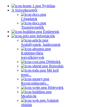
Nyitólap
A Szövetkezetről
Cégadatok
Tisztségviselők
Épületeink
Információk
Szabályzatok, határozatok
Küldöttgyűlési
jegyzőkönyvek
Díjtételek
Biztosítás
Mit kell
tenni...
Rezsicsökkentés...
Hírlevelek
Meghívók
Ajánlott
oldalak