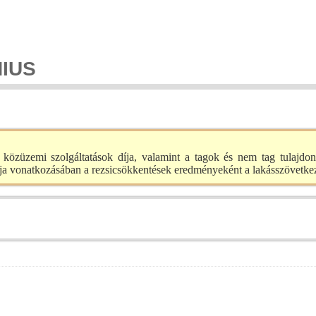
NIUS
tő közüzemi szolgáltatások díja, valamint a tagok és nem tag tulajdo
a vonatkozásában a rezsicsökkentések eredményeként a lakásszövetkeze