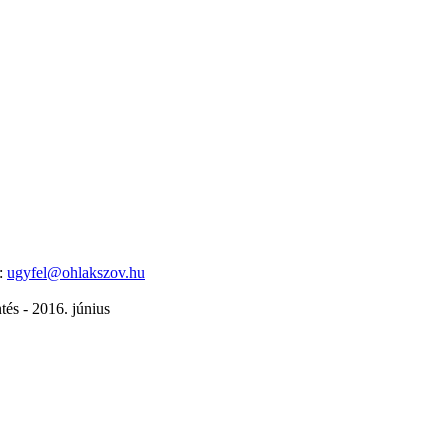
l:
ugyfel@ohlakszov.hu
és - 2016. június