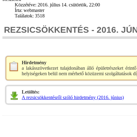
Közzétéve: 2016. július 14. csütörtök, 22:00
Írta: webmaster
Találatok: 3518
REZSICSÖKKENTÉS - 2016. JÚ
Hirdetmény
a lakásszövetkezet tulajdonában álló épületrészeket érin
helyiségeken belül nem mérhető közüzemi szolgáltatások díj
Letöltés:
A rezsicsökkentésről szóló hirdetmény (2016. június)