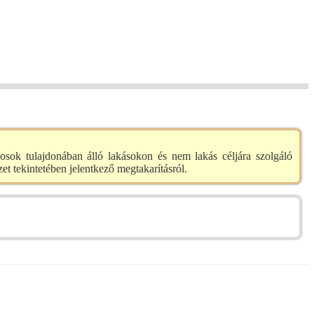
nosok tulajdonában álló lakásokon és nem lakás céljára szolgáló
t tekintetében jelentkező megtakarításról.