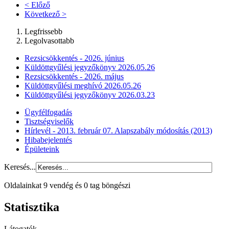
< Előző
Következő >
Legfrissebb
Legolvasottabb
Rezsicsökkentés - 2026. június
Küldöttgyűlési jegyzőkönyv 2026.05.26
Rezsicsökkentés - 2026. május
Küldöttgyűlési meghívó 2026.05.26
Küldöttgyűlési jegyzőkönyv 2026.03.23
Ügyfélfogadás
Tisztségviselők
Hírlevél - 2013. február 07. Alapszabály módosítás (2013)
Hibabejelentés
Épületeink
Keresés...
Oldalainkat 9 vendég és 0 tag böngészi
Statisztika
Látogatók