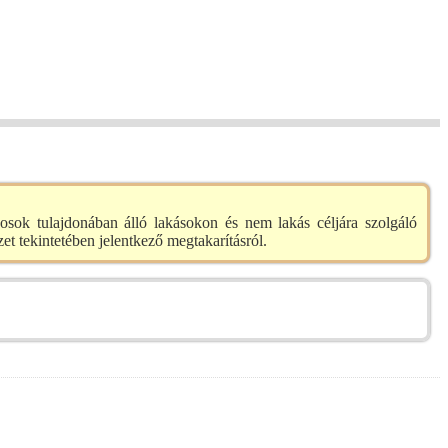
nosok tulajdonában álló lakásokon és nem lakás céljára szolgáló
t tekintetében jelentkező megtakarításról.