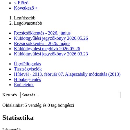
< Előző
Következő >
Legfrissebb
Legolvasottabb
Rezsicsökkentés - 2026. június
Küldöttgyűlési jegyzőkönyv 2026.05.26
Rezsicsökkentés - 2026. május
Küldöttgyűlési meghívó 2026.05.26
Küldöttgyűlési jegyzőkönyv 2026.03.23
Ügyfélfogadás
Tisztségviselők
Hírlevél - 2013. február 07. Alapszabály módosítás (2013)
Hibabejelentés
Épületeink
Keresés...
Oldalainkat 5 vendég és 0 tag böngészi
Statisztika
Látogatók