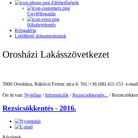
Elérhetőségek
Ügyfélfogadás
Hibabejelentés
Képgaléria
Letölthető dokumentumok
Orosházi Lakásszövetkezet
5900 Orosháza, Rákóczi Ferenc utca 6. Tel.:+36 (68) 411-153 e-mai
Ön itt van:
Nyitólap
/
Információk
/
Rezsicsökkentés...
/
Rezsicsökken
Rezsicsökkentés - 2016.
Részletek