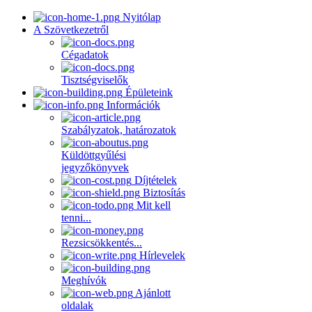
Nyitólap
A Szövetkezetről
Cégadatok
Tisztségviselők
Épületeink
Információk
Szabályzatok, határozatok
Küldöttgyűlési
jegyzőkönyvek
Díjtételek
Biztosítás
Mit kell
tenni...
Rezsicsökkentés...
Hírlevelek
Meghívók
Ajánlott
oldalak