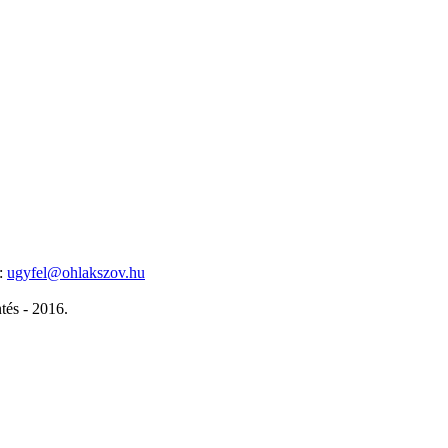
l:
ugyfel@ohlakszov.hu
tés - 2016.