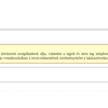
tő közüzemi szolgáltatások díja, valamint a tagok és nem tag tulajdo
a vonatkozásában a rezsicsökkentések eredményeként a lakásszövetkeze