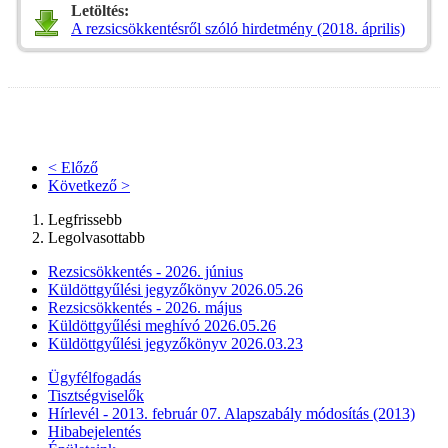
Letöltés:
A rezsicsökkentésről szóló hirdetmény (2018. április)
< Előző
Következő >
Legfrissebb
Legolvasottabb
Rezsicsökkentés - 2026. június
Küldöttgyűlési jegyzőkönyv 2026.05.26
Rezsicsökkentés - 2026. május
Küldöttgyűlési meghívó 2026.05.26
Küldöttgyűlési jegyzőkönyv 2026.03.23
Ügyfélfogadás
Tisztségviselők
Hírlevél - 2013. február 07. Alapszabály módosítás (2013)
Hibabejelentés