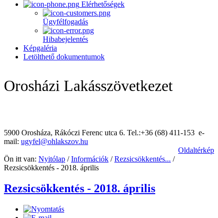
Elérhetőségek
Ügyfélfogadás
Hibabejelentés
Képgaléria
Letölthető dokumentumok
Orosházi Lakásszövetkezet
5900 Orosháza, Rákóczi Ferenc utca 6. Tel.:+36 (68) 411-153 e-
mail:
ugyfel@ohlakszov.hu
Oldaltérkép
Ön itt van:
Nyitólap
/
Információk
/
Rezsicsökkentés...
/
Rezsicsökkentés - 2018. április
Rezsicsökkentés - 2018. április