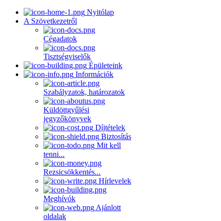
Nyitólap
A Szövetkezetről
Cégadatok
Tisztségviselők
Épületeink
Információk
Szabályzatok, határozatok
Küldöttgyűlési
jegyzőkönyvek
Díjtételek
Biztosítás
Mit kell
tenni...
Rezsicsökkentés...
Hírlevelek
Meghívók
Ajánlott
oldalak